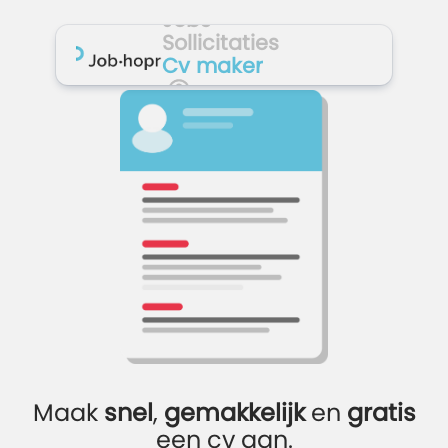
Joblife
Jobs
Sollicitaties
-
Cv maker
Every
Job
Has
Its
Story
Maak
snel
,
gemakkelijk
en
gratis
een cv aan.