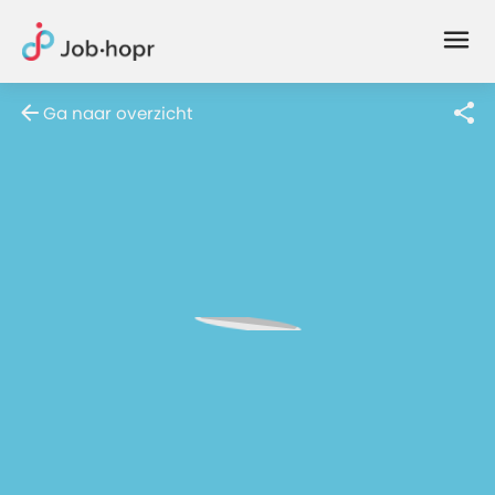
Joblife
-
Every
Ga naar overzicht
Job
Has
Its
Story