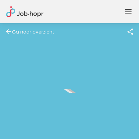
Joblife
-
Every
Ga naar overzicht
Job
Has
Its
Story