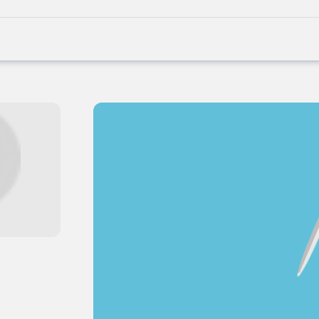
Joblife
-
Every
Job
Has
Its
Story