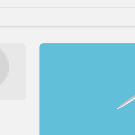
Joblife
-
Every
Job
Has
Its
Story