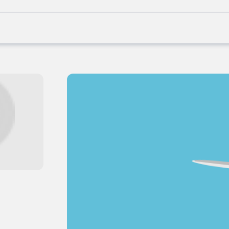
Joblife
-
Every
Job
Has
Its
Story