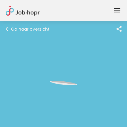
Joblife
-
Every
Ga naar overzicht
Job
Has
Its
Story