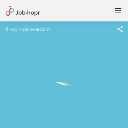
Joblife
-
Every
Ga naar overzicht
Job
Has
Its
Story