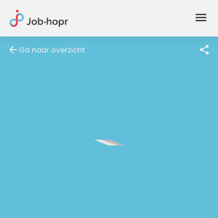
Joblife
-
Every
Ga naar overzicht
Job
Has
Its
Story