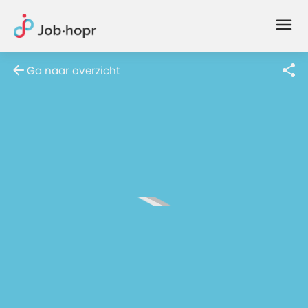
Joblife
-
Every
Ga naar overzicht
Job
Has
Its
Story