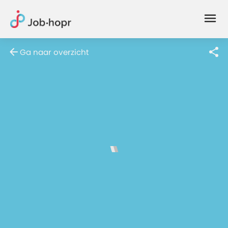
Joblife
-
Every
Ga naar overzicht
Job
Has
Its
Story