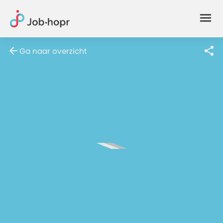
Joblife
-
Every
Ga naar overzicht
Job
Has
Its
Story