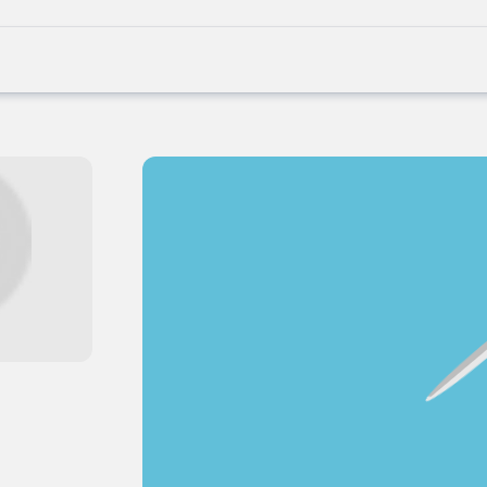
Joblife
-
Every
Job
Has
Its
Story