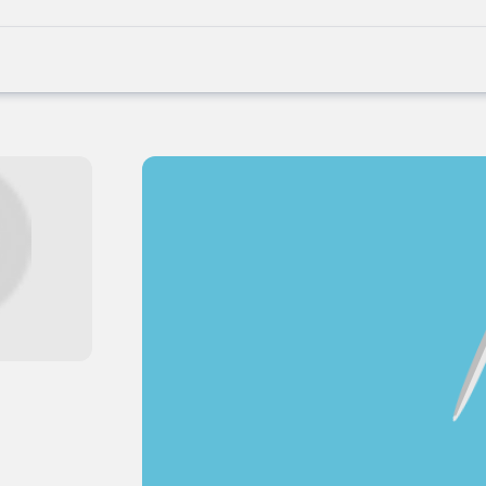
Joblife
-
Every
Job
Has
Its
Story