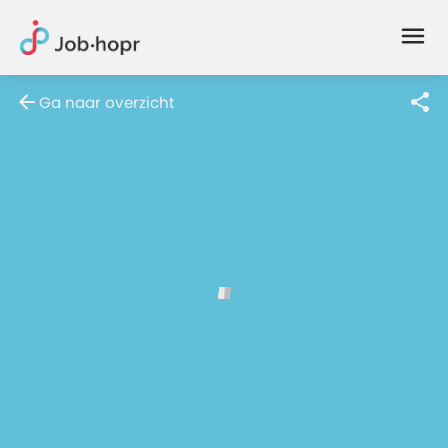
Joblife
-
Every
Ga naar overzicht
Job
Has
Its
Story