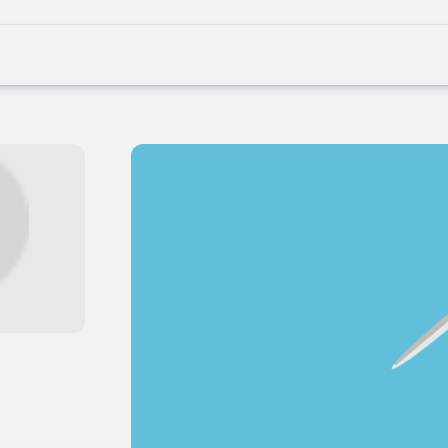
Joblife
-
Every
Job
Has
Its
Story