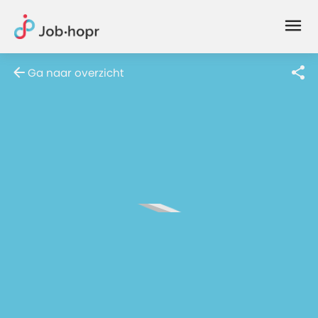
Joblife
-
Every
Ga naar overzicht
Job
Has
Its
Story