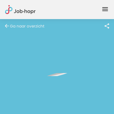
Joblife
-
Every
Ga naar overzicht
Job
Has
Its
Story